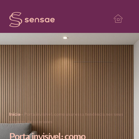
Início
»
Porta invisível: como usar essa tendência nos seus
projetos de interiores
Porta invisível: como